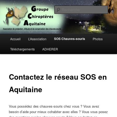
Aller
Association de protection, d'étude et de conservation des chauves-souris
au
Rech
contenu
principal
Groupe Chiroptères Aquitaine
Menu
SOS Chauves-souris
Accueil
L’Association
Photos
principal
Téléchargements
ADHERER
Contactez le réseau SOS en
Aquitaine
Vous possédez des chauves-souris chez vous ? Vous avez
besoin d’aide pour mieux cohabiter avec elles ? Vous vous posez