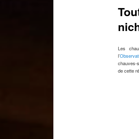
Tout
nic
Les chau
l’
Observato
chauves-so
de cette r