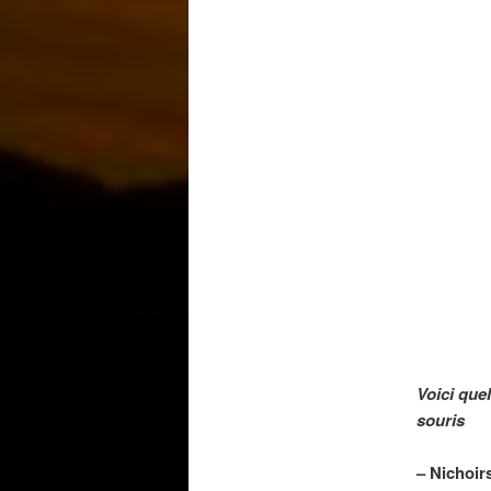
Voici que
souris
– Nichoir