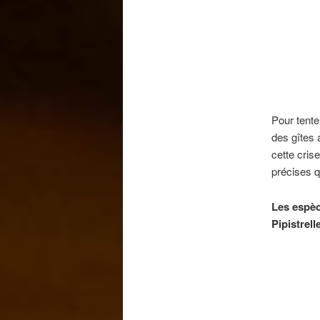
Pour tente
des gîtes 
cette cris
précises q
Les espèc
Pipistrell