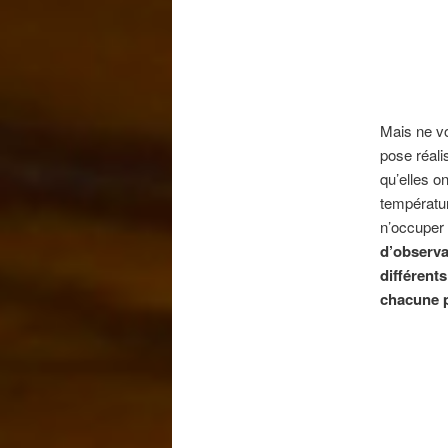
Mais ne vou
pose réali
qu’elles o
températur
n’occuper 
d’observa
différents
chacune pu