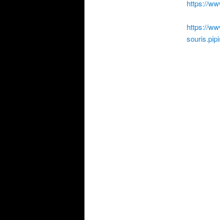
https://w
https://ww
souris.pip