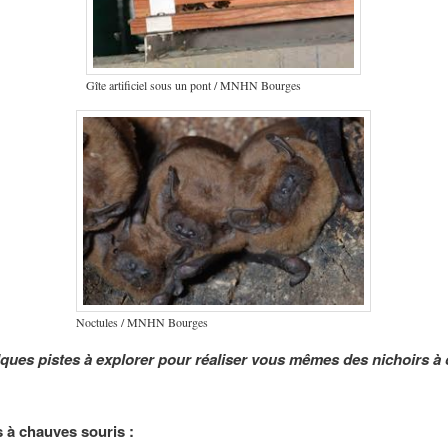
Gîte artificiel sous un pont / MNHN Bourges
Noctules / MNHN Bourges
lques pistes à explorer pour réaliser vous mêmes des nichoirs à
s à chauves souris :