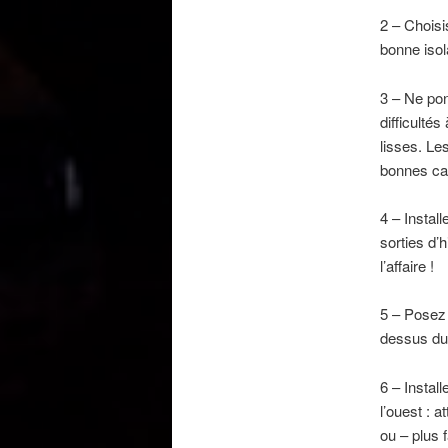
2 – Choisi
bonne isol
3 – Ne pon
difficulté
lisses. Le
bonnes cap
4 – Install
sorties d’h
l’affaire !
5 – Posez 
dessus du 
6 – Instal
l’ouest : a
ou – plus 