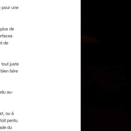
) pour une
 plus de
urfaces
nt de
 tout juste
bien faire
ndu au-
st, ou à
 toit pentu
çade du