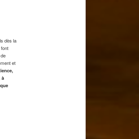
ls dès la
 font
 de
ement et
ience,
 à
 que