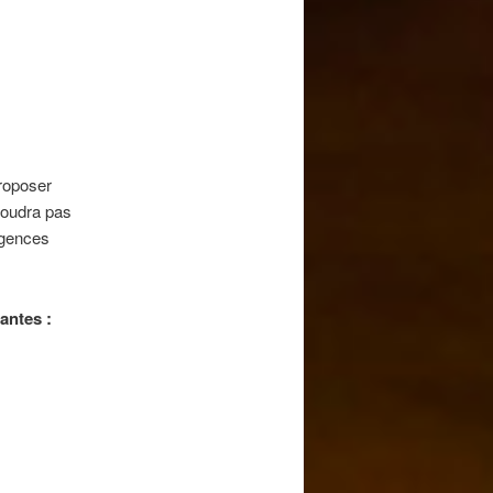
proposer
soudra pas
igences
antes :