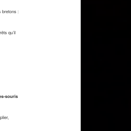
s bretons :
êts qu’il
es-souris
lier,