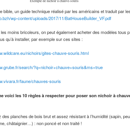
Exemple de nichoir à chauve-souris
e bible, un guide technique réalisé par les américains et traduit par le
mb.bzh/wp-content/uploads/2017/11/BatHouseBuilder_VF.pdf
 les moins bricoleurs, on peut également acheter des modèles tous pr
us qu’à installer, par exemple sur ces sites :
w.wildcare.eu/nichoirs/gites-chauve-souris.html
ww.grube.fr/search/?q=nichoir+chauve+souris&ms=true
w.vivara.fr/faune/chauves-souris
me voici les 10 règles à respecter pour poser son nichoir à chauv
ez des planches de bois brut et assez résistant à l’humidité (sapin, peup
ne, châtaignier…) : non poncé et non traité !