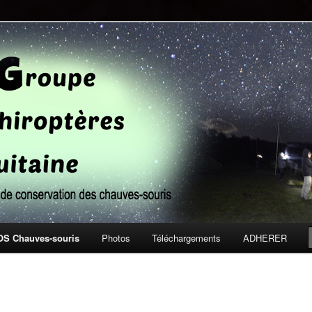
ude et de conservation des chauves-souris
tères Aquitaine
OS Chauves-souris
Photos
Téléchargements
ADHERER