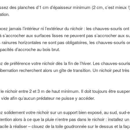
ssez des planches d’1 cm d’épaisseur minimum (2 cm, c’est mieux !
ation.
cez jamais l’intérieur ni l’extérieur du nichoir : les chauves-souris ont
s à s’accrocher aux surfaces lisses ne peuvent pas s’accrocher aux s
s rainures horizontales ne sont pas obligatoires, les chauves-souris o
acités d’accroche au bois brut.
ez de préférence votre nichoir dès la fin de l’hiver. Les chauves-souris
ibernation recherchent alors un gîte de transition. Un nichoir peut très 
le nichoir entre 2 et 3 m de haut minimum. II doit toujours être suspe
vide afin qu’aucun prédateur ne puisse y accéder.
lez solidement votre nichoir sur un support bien exposé, au sud, sud-e
ttention alors à ce que la pluie n’entre pas dans le nichoir : installez un
facile à réaliser – clouez de la toile goudronnée sur le dessus et la fa