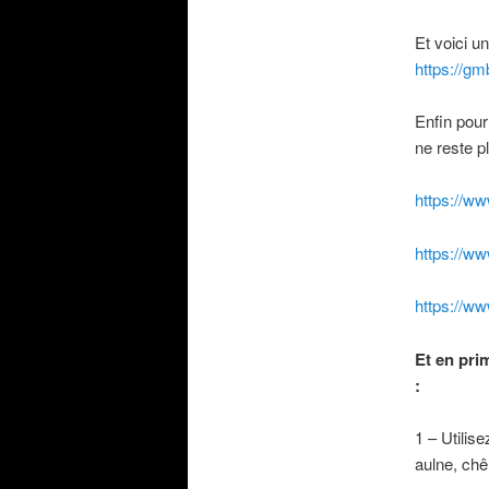
Et voici un
https://g
Enfin pour
ne reste pl
https://ww
https://w
https://ww
Et en pri
:
1 – Utilis
aulne, chê