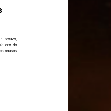
s
r preuve,
lations de
 des causes