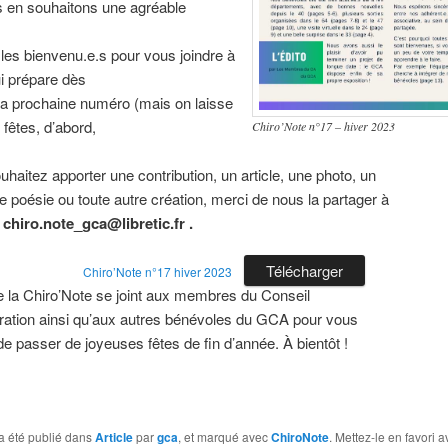
 en souhaitons une agréable
les bienvenu.e.s pour vous joindre à
ui prépare dès
la prochaine numéro (mais on laisse
 fêtes, d’abord,
Chiro’Note n°17 – hiver 2023
uhaitez apporter une contribution, un article, une photo, un
e poésie ou toute autre création, merci de nous la partager à
:
chiro.note_gca@libretic.fr .
Télécharger
Chiro’Note n°17 hiver 2023
e la Chiro’Note se joint aux membres du Conseil
ration ainsi qu’aux autres bénévoles du GCA pour vous
de passer de joyeuses fêtes de fin d’année. À bientôt !
a été publié dans
Article
par
gca
, et marqué avec
ChiroNote
. Mettez-le en favori 