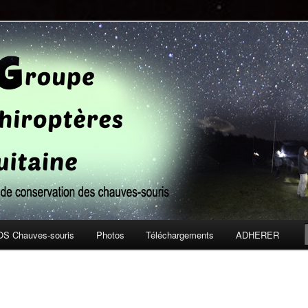
ude et de conservation des chauves-souris
tères Aquitaine
S Chauves-souris
Photos
Téléchargements
ADHERER