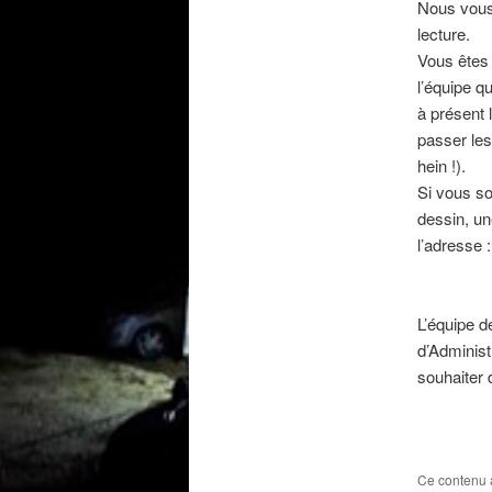
Nous vous
lecture.
Vous êtes 
l’équipe q
à présent 
passer les
hein !).
Si vous so
dessin, un
l’adresse 
L’équipe d
d’Administ
souhaiter 
Ce contenu 