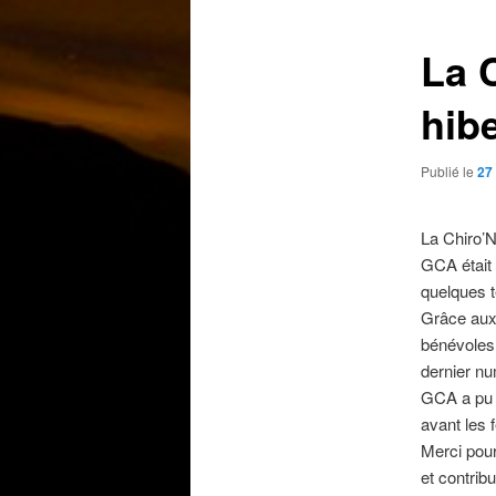
articles
La 
hibe
Publié le
27
La Chiro’No
GCA était
quelques 
Grâce aux
bénévoles,
dernier nu
GCA a pu ê
avant les f
Merci pour
et contribu