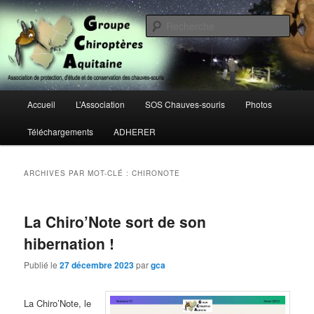
Aller
Aller
Association de protection, d'étude et de conservation des chauves-souris
au
au
Rech
contenu
contenu
principal
secondaire
Groupe Chiroptères Aquitaine
Menu
Accueil
L’Association
SOS Chauves-souris
Photos
principal
Téléchargements
ADHERER
ARCHIVES PAR MOT-CLÉ :
CHIRONOTE
La Chiro’Note sort de son
hibernation !
Publié le
27 décembre 2023
par
gca
La Chiro’Note, le