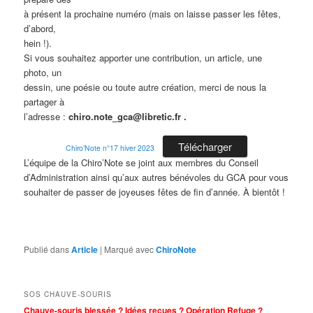
à présent la prochaine numéro (mais on laisse passer les fêtes,
d’abord,
hein !).
Si vous souhaitez apporter une contribution, un article, une
photo, un
dessin, une poésie ou toute autre création, merci de nous la
partager à
l’adresse :
chiro.note_gca@libretic.fr .
Télécharger
Chiro’Note n°17 hiver 2023
L’équipe de la Chiro’Note se joint aux membres du Conseil
d’Administration ainsi qu’aux autres bénévoles du GCA pour vous
souhaiter de passer de joyeuses fêtes de fin d’année. À bientôt !
Publié dans
Article
|
Marqué avec
ChiroNote
SOS CHAUVE-SOURIS
Chauve-souris blessée ? Idées reçues ? Opération Refuge ?